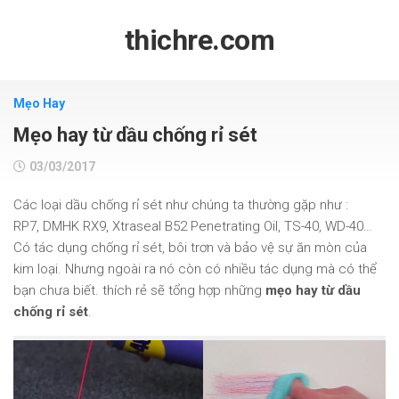
Skip
to
thichre.com
content
Mẹo Hay
Mẹo hay từ dầu chống rỉ sét
03/03/2017
Các loại dầu chống rỉ sét như chúng ta thường gặp như :
RP7, DMHK RX9, Xtraseal B52 Penetrating Oil, TS-40, WD-40…
Có tác dụng chống rỉ sét, bôi trơn và bảo vệ sự ăn mòn của
kim loại. Nhưng ngoài ra nó còn có nhiều tác dụng mà có thể
bạn chưa biết. thích rẻ sẽ tổng hợp những
mẹo hay từ dầu
chống rỉ sét
.