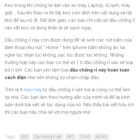
Keo trong khi chúng ta dán vào xe máy, Laptop, tủ lạnh, máy
giặt… Sau khi tháo ra thì lớp keo còn dính trên vật dụng và rất
khó để lau nó đi. Rất đơn giản, các bạn chỉ cần xịt dầu chống rỉ
vào vất keo và dùng khăn là sẽ sạch ngay.
Dầu chống rỉ này còn được dùng để vệ sinh các nút bấm của
điện thoại như nút ” Home ” trên Iphone bấm không ăn, tai
nghe lúc nhận lúc không, sạc lúc được lúc không…Những
trường hợp này các bạn có thể xịt 1 tí dầu chống rỉ vào sẽ loại
bỏ rỉ sét. Các bạn yên tâm loại
dầu chống rỉ này hoàn toàn
cách điện
nhé nên không sợ chạm chập đâu.
Trên là 4
mẹo hay
từ dầu chống rỉ sét mà ai cũng có thể làm
tại nhà. Các bạn làm theo hướng dẫn của mình và để lại bình
luận dưới bài viết về tác dụng của nó. Nếu thấy bài viết hữu ích
thì các bạn hãy chia sẻ với mọi người nhé.
Tags:
B52
Dầu chống rỉ sét
RP7
TS-40
WD-40