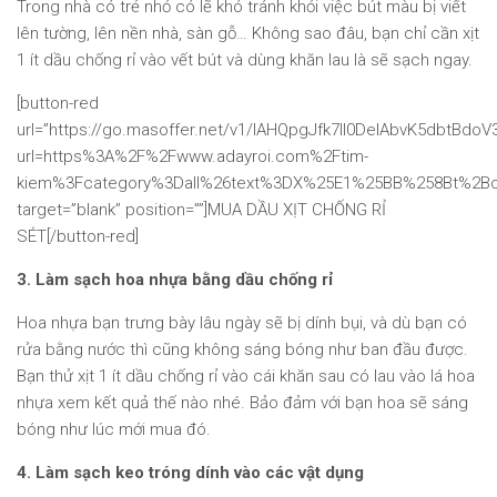
Trong nhà có trẻ nhỏ có lẽ khó tránh khỏi việc bút màu bị viết
lên tường, lên nền nhà, sàn gỗ… Không sao đâu, bạn chỉ cần xịt
1 ít dầu chống rỉ vào vết bút và dùng khăn lau là sẽ sạch ngay.
[button-red
url=”https://go.masoffer.net/v1/lAHQpgJfk7Il0DelAbvK5dbtBdo
url=https%3A%2F%2Fwww.adayroi.com%2Ftim-
kiem%3Fcategory%3Dall%26text%3DX%25E1%25BB%258Bt%2
target=”blank” position=””]MUA DẦU XỊT CHỐNG RỈ
SÉT[/button-red]
3. Làm sạch hoa nhựa bằng dầu chống rỉ
Hoa nhựa bạn trưng bày lâu ngày sẽ bị dính bụi, và dù bạn có
rửa bằng nước thì cũng không sáng bóng như ban đầu được.
Bạn thử xịt 1 ít dầu chống rỉ vào cái khăn sau có lau vào lá hoa
nhựa xem kết quả thế nào nhé. Bảo đảm với bạn hoa sẽ sáng
bóng như lúc mới mua đó.
4. Làm sạch keo tróng dính vào các vật dụng