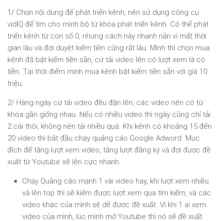
1/ Chọn nội dung để phát triển kênh, nên sử dụng công cụ
vidIQ để tìm cho mình bộ từ khóa phát triển kênh. Có thể phát
triển kênh từ con số 0, nhưng cách này nhanh nản vì mất thời
gian lâu và đợi duyệt kiếm tiền cũng rất lâu. Mình thì chọn mua
kênh đã bật kiếm tiền sẵn, cứ tải video lên có lượt xem là có
tiền. Tại thời điểm mình mua kênh bật kiếm tiền sẵn với giá 10
triệu.
2/ Hàng ngày cứ tải video đều đặn lên, các video nên có từ
khóa gần giống nhau. Nếu có nhiều video thì ngày cũng chỉ tải
2 cái thôi, không nên tải nhiều quá. Khi kênh có khoảng 15 đến
20 video thì bắt đầu chạy quảng cáo Google Adword. Mục
đích để tăng lượt xem video, tăng lượt đăng ký và đợi được đề
xuất từ Youtube sẽ lên cực nhanh.
Chạy Quảng cáo mạnh 1 vài video hay, khi lượt xem nhiều
và lên top thì sẽ kiếm được lượt xem qua tìm kiếm, và các
video khác của mình sẽ dễ được đề xuất. Vì khi 1 ai xem
video của mình, lúc mình mở Youtube thì nó sẽ đề xuất