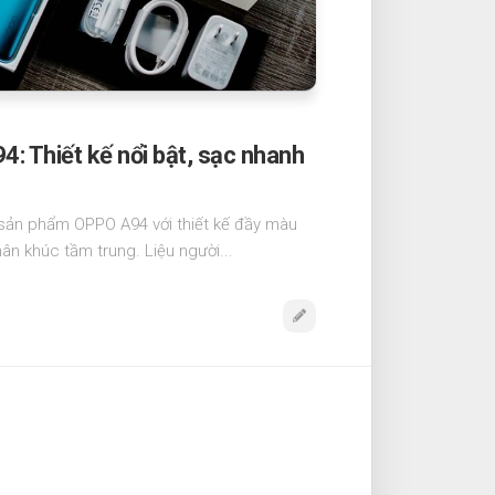
: Thiết kế nổi bật, sạc nhanh
sản phẩm OPPO A94 với thiết kế đầy màu
hân khúc tầm trung. Liệu người...