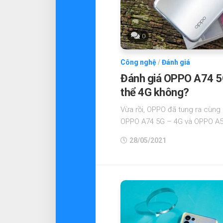
0
Công nghệ
/
Đánh giá
Đánh giá OPPO A74 5
thể 4G không?
Vừa rồi, OPPO đã tung ra cùn
OPPO A74 5G – 4G và OPPO A54.
28/05/2021