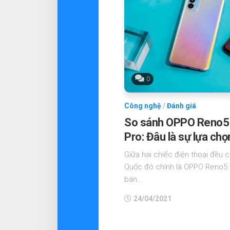
0
Công nghệ
/
Đánh giá
So sánh OPPO Reno5 
Pro: Đâu là sự lựa ch
Giữa hai chiếc điện thoại đều 
Quốc đó chính là OPPO Reno5 
bán...
24/04/2021