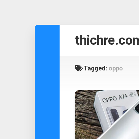
Skip
to
thichre.co
content
Tagged:
oppo