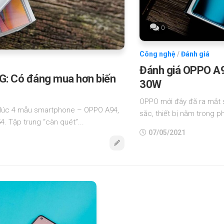
0
Công nghệ
/
Đánh giá
Đánh giá OPPO A94
G: Có đáng mua hơn biến
30W
OPPO mới đây đã ra mắt 
g lúc 4 mẫu smartphone – OPPO A94,
sắc, thiết bị nằm trong p
 Tập trung “càn quét”...
07/05/2021