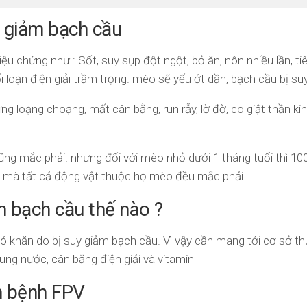
 giảm bạch cầu
u chứng như : Sốt, suy sụp đột ngột, bỏ ăn, nôn nhiều lần, ti
ối loạn điện giải trầm trọng. mèo sẽ yếu ớt dần, bạch cầu bị s
ng loạng choạng, mất cân bằng, run rẫy, lờ đờ, co giật thần k
ng mắc phải. nhưng đối với mèo nhỏ dưới 1 tháng tuổi thì 100%
èo mà tất cả động vật thuộc họ mèo đều mắc phải.
m bạch cầu thế nào ?
khó khăn do bị suy giảm bạch cầu. Vì vậy cần mang tới cơ sở t
ng nước, cân bằng điện giải và vitamin
h bệnh FPV