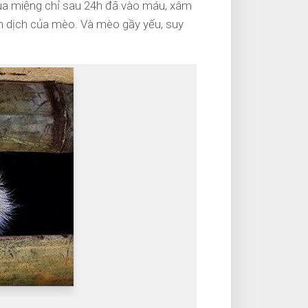
 qua miệng chỉ sau 24h đã vào máu, xâm
m dịch của mèo. Và mèo gầy yếu, suy