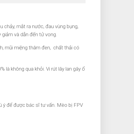
êu chảy, mắt ra nước, đau vùng bụng,
uy giảm và dẫn đến tử vong.
inh, mũi miệng thâm đen, chất thải có
 là không qua khỏi. Vi rút lây lan gây ổ
hú ý để được bác sĩ tư vấn. Mèo bị FPV