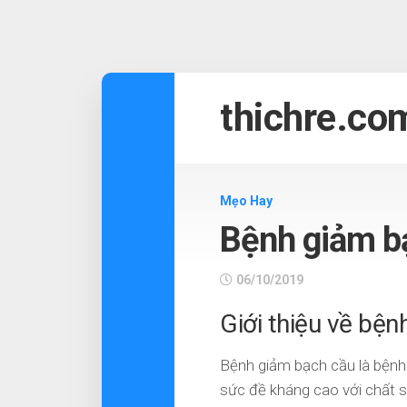
Skip
to
thichre.co
content
Mẹo Hay
Bệnh giảm bạ
06/10/2019
Giới thiệu về bệ
Bệnh giảm bạch cầu là bệnh 
sức đề kháng cao với chất s