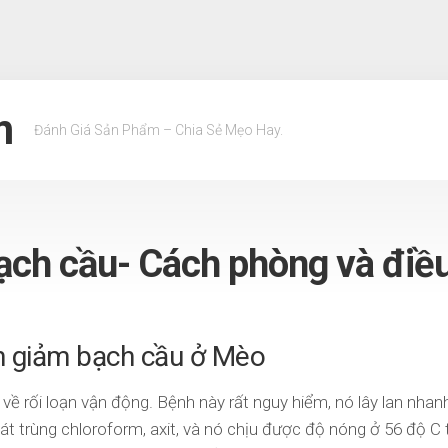
m
Đánh Giá Sản Phẩm – Chia Sẻ Mẹo Hay.
ch cầu- Cách phòng và điều
nh giảm bạch cầu ở Mèo
về rối loạn vận động. Bệnh này rất nguy hiểm, nó lây lan nhan
át trùng chloroform, axit, và nó chịu được độ nóng ở 56 độ C 