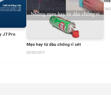
thế
18/
y J7 Pro
Mẹo hay từ dầu chống rỉ sét
03/03/2017