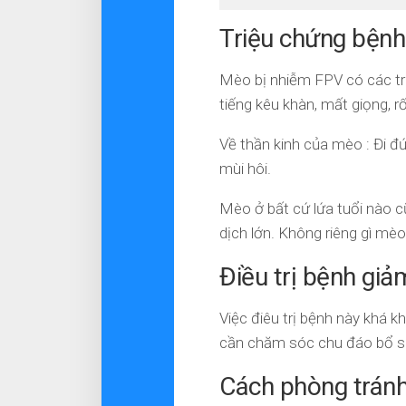
Triệu chứng bệnh
Mèo bị nhiễm FPV có các triệ
tiếng kêu khàn, mất giọng, r
Về thần kinh của mèo : Đi đứ
mùi hôi.
Mèo ở bất cứ lứa tuổi nào cũ
dịch lớn. Không riêng gì m
Điều trị bệnh giả
Việc điêu trị bệnh này khá 
cần chăm sóc chu đáo bổ su
Cách phòng trán