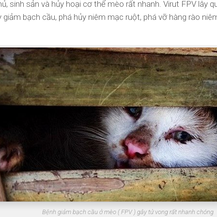
hủ, sinh sản và hủy hoại cơ thể mèo rất nhanh. Virut FPV lây
y giảm bạch cầu, phá hủy niêm mạc ruột, phá vỡ hàng rào niê
Bệnh giảm bạch cầu ở mèo ( FPV ) gây tử vong rất nhanh chóng