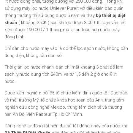
lít nước đóng chai, tương đương với 250.000 đồng. Trong khi
sử dụng máy lọc nước Unilever Pureit với điều kiện bảo quản
thông thường thì sử dụng được 5 năm và thay
bộ thiết bị diệt
khuẩn
( khoảng 350K ) sau khi lọc được 3.000l thì bạn vẫn tiết
kiệm được 190.000 / 1 tháng, mà lại an toàn hơn nước máy
đóng bình.
Chỉ cần cho nước máy vào là có thể lọc sạch nước, không cần
dùng điện, không cần đun sôi.
Thời gian lọc nước nhanh, bạn chỉ mất khoảng 3 phút để làm
sạch ly nước dung tích 240ml va từ 1,5 đến 2 giờ cho 9 lít
nước.
Được kiểm nghiệm bởi 35 tổ chức kiểm định quốc tế : Cục bảo
vệ môi trường Mỹ, tổ chức khoa học toàn cầu Anh, trung tâm
nghiên cứu công nghệ Mexico, trung tâm dịch tế và thương
hàn Ấn Độ, Viện Pasteur Tp.Hồ Chí Minh.
Công nghệ tự động tắt hiện đại sẽ tắt dòng chảy của nước khi
Bộ Thiết Bị Diệt Khuẩn
báo đèn màu đó nhằm bảo vệ sức