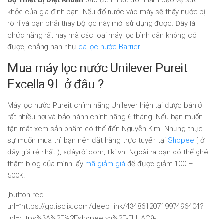
khỏe
của gia đình bạn. Nếu đổ nước vào máy sẽ thấy nước bị
rò rỉ và bạn phải thay bộ lọc này mới sử dụng được. Đây là
chức năng rất hay mà các loại máy lọc bình dân không có
được, chẳng hạn như
ca lọc nước Barrier
Mua máy lọc nước Unilever Pureit
Excella 9L ở đâu ?
Máy lọc nước Pureit chính hãng Unilever hiện tại được bán ở
rất nhiều nơi và bảo hành chính hãng 6 tháng. Nếu bạn muốn
tận mắt xem sản phẩm có thể đến Nguyễn Kim. Nhưng thực
sự muốn mua thì bạn nên đặt hàng trực tuyến tại
Shopee
( ở
đây giá rẻ nhất ), ađâyrồi.com, tiki.vn. Ngoài ra bạn có thể ghé
thăm blog của mình lấy
mã giảm giá
để được giảm 100 –
500K.
[button-red
url=”https://go.isclix.com/deep_link/4348612071997496404?
url=https%3A%2F%2Fshopee.vn%2F-ELHAC9-