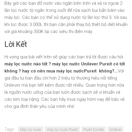
Bây giờ các bạn đổ nước vào ngăn bên trên và xả ra ngoài 2
lần lọc nước từ ngăn trong suốt để rửa sạch bụi bẩn bám vào
máy lọc. Các bạn có thể sử dụng nước từ lần lọc thứ 3. Và sau
khi lọc được 3.000L thì bạn cần phải thay bộ thiệt bộ diệt khuẩn
với giá khoảng 350K tại các siêu thị điện máy.
Lời Kết
Hi vọng qua bài viết trên sẽ giúp các bạn trả lời được câu hỏi
máy lọc nước nào tốt ? máy lọc nước Unilever Pureit có tốt
không ? hay có nên mua máy lọc nướcPureit không?…
Với
giá đầu tư ban đầu chỉ hơn 2 triệu từ thương hiệu nổi tiếng
Unilever mà bạn tiết kiệm được rất nhiều. Quan trọng hơn nữa
là nguồn nước uống của bạn luôn được sạch sẽ vi khuẩn và
các kim loại nặng. Các bạn hãy mua ngay hôm nay để bảo vệ
cho gia đình thân yêu của mình nhé.
Tags:
Máy lọc nước
máy lọc nước Pureit
Pureit Excella
Unilever