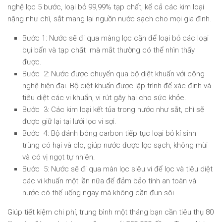
nghệ lọc 5 bước, loại bỏ 99,99% tạp chất, kể cả các kim loại
nặng như chì, sắt mang lại nguồn nước sạch cho mọi gia đình.
Bước 1: Nước sẽ đi qua màng lọc cặn để loại bỏ các loại
bụi bẩn và tạp chất mà mắt thường có thể nhìn thấy
được.
Bước 2: Nước được chuyển qua bộ diệt khuẩn với công
nghệ hiện đại. Bộ diệt khuẩn được lập trình để xác định và
tiêu diệt các vi khuẩn, vi rút gây hại cho sức khỏe.
Bước 3: Các kim loại kết tủa trong nước như sắt, chì sẽ
được giữ lại tại lưới lọc vi sợi.
Bước 4: Bộ đánh bóng carbon tiếp tục loại bỏ kí sinh
trùng có hại và clo, giúp nước được lọc sạch, không mùi
và có vị ngọt tự nhiên.
Bước 5: Nước sẽ đi qua màn lọc siêu vi để lọc và tiêu diệt
các vi khuẩn một lần nữa để đảm bảo tính an toàn và
nước có thể uống ngay mà không cần đun sôi.
Giúp tiết kiệm chi phí, trung bình một tháng bạn cần tiêu thụ 80