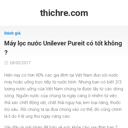
Skip
to
thichre.com
content
Đánh giá
Máy lọc nước Unilever Pureit có tốt không
?
28/03/2017
Hiện nay có hơn 90% các gia đình tại Việt Nam đun sôi nước
máy hoặc uống trực tiếp từ nước bình. Nhưng bạn có biết 2/3
lượng nước uống của Việt Nam chúng ta được lấy từ các dòng
sông. Nguồn nước của chúng ta ngày càng ô nhiễm từ việc
thả xác chết động vật, chất thải nguy hại, kim loại nặng, thuốc
trừ sâu…Rồi chúng ta lại đưa chúng vào cơ thể, đó cũng chính
là lí do tỉ lệ ung thư ngày càng cao.
Vậy đâu là giải pháp để bảo vệ sức khỏe cho gia đình bạn ?