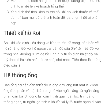
Mức tiêu thụ điên năng- cần biết được lượng điện tiêu thụ,
tính toán để lên kế hoạch tổng thể.
Xác định thể tích, kích thước hồ- khi có kích thước và thể
tích thì bạn mới có thể tính toán để lựa chọn thiết bị phù
hợp.
Thiết kế hồ Koi
Sau khi xác định kiểu dáng và kích thước hồ xong, cần bản vẽ
hồ rõ ràng. Đối với hồ ngoài trời cần độ sâu 0,8-1,6 mét, đối với
trong nhà khoảng 0,5m để hồ luôn duy trì ổn định nhiệt độ, và
tuỳ theo điều kiện nhà có trẻ nhỏ, chó mèo. Tiếp theo là những
điều cần làm.
Hệ thống ống
Các ống cơ bản cần thiết đó là ống đáy, ống hút mặt là 2 loại
ống đưa phân và cặn bã trong hồ vào ngăn lắng, từ ngăn lắng
phân căn bã lớn đọng lại, cặn li ti đi qua ngăn lọc tinh bằng
thông ngăn, từ ngăn lọc tinh vi khuẩn xử lý rồi nước sạch đi vào