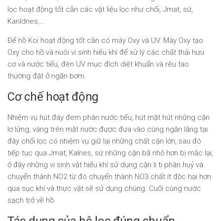
lọc hoạt động tốt cần các vật liệu lọc như chổi, Jmat, sứ,
Kanldnes,…
Để hồ Koi hoạt động tốt cần có máy Oxy và UV. Máy Oxy tạo
Oxy cho hồ và nuôi vi sinh hiếu khí để xử lý các chất thải hưu
cơ và nước tiểu, đèn UV mục đích diệt khuẩn và rêu tao
thường đặt ở ngăn bơm.
Cơ chế hoạt động
Nhiệm vụ hút đáy đem phân nước tiểu, hút mặt hút những cặn
lơ lửng, váng trên mặt nước được đưa vào cùng ngăn lắng tại
đây chổi lọc có nhiệm vụ giữ lại những chất cặn lớn, sau đó
tiếp tục qua Jmat, Kalnes, sứ những cặn bã nhỏ hơn bị mắc lại,
ở đây những vi sinh vật hiếu khí sử dụng cặn li ti phân huỷ và
chuyển thành NO2 từ đó chuyển thành NO3 chất ít độc hại hơn
qua sục khí và thực vật sẽ sử dụng chúng. Cuối cùng nước
sạch trở về hồ.