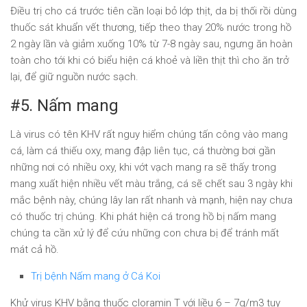
Điều trị cho cá trước tiên cần loại bỏ lớp thịt, da bị thối rồi dùng
thuốc sát khuẩn vết thương, tiếp theo thay 20% nước trong hồ
2 ngày lần và giảm xuống 10% từ 7-8 ngày sau, ngưng ăn hoàn
toàn cho tới khi có biểu hiện cá khoẻ và liền thịt thì cho ăn trở
lại, để giữ nguồn nước sạch.
#5. Nấm mang
Là virus có tên KHV rất nguy hiểm chúng tấn công vào mang
cá, làm cá thiếu oxy, mang đập liên tục, cá thường bơi gần
những nơi có nhiều oxy, khi vớt vạch mang ra sẽ thấy trong
mang xuất hiện nhiều vết màu trắng, cá sẽ chết sau 3 ngày khi
mắc bệnh này, chúng lây lan rất nhanh và mạnh, hiện nay chưa
có thuốc trị chúng. Khi phát hiện cá trong hồ bị nấm mang
chúng ta cần xử lý để cứu những con chưa bị để tránh mất
mát cả hồ.
Trị bệnh Nấm mang ở Cá Koi
Khử virus KHV bằng thuốc cloramin T với liều 6 – 7g/m3 tuy