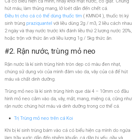
Cá có biểu hiện cả mình, nhảy khỏi mặt nước, co giật. Chúng
hút máu, làm thủng mang, lở loét dẫn đến chết cá.
Điều trị cho cá có thể dùng thuốc tím
( KMNO4 ), thuốc trị ký
sinh trùng
praziquantel
với liều dùng 2g / m3, 2 liều cách nhau
2 ngày và thay nước trước khi đánh liều thứ 2 lượng nước 20%,
hoặc trộn với thức ăn với liều lượng 1g / 5kg thức ăn.
#2. Rận nước, trùng mỏ neo
Rận nước là kí sinh trùng hình tròn dẹp có màu đen nhạt,
chúng sử dụng vòi của mình đâm vào da, vây của cá để hút
máu và chất dinh dưỡng.
Trùng mỏ neo là kí sinh trùng hình que dài 4 – 10mm có đầu
hình mỏ neo cắm vào da, vây, mắt, mang, miệng cá, cũng như
rận nước chúng hút máu và dinh dưỡng trong cơ thể cá.
Trị Trùng mỏ neo trên cá Koi
Khi bị kí sinh trùng bám vào cá có biểu hiện cạ mình do ngứa
làm trầy xước dẫn đến nhiễm khuẩn, cá dần bị yếu, gầy và