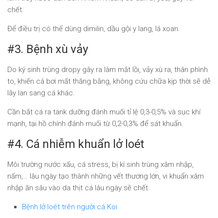
chết.
Để điều trị có thể dùng dimilin, dầu gội y lang, lá xoan.
#3. Bệnh xù vảy
Do ký sinh trùng dropy gây ra làm mắt lồi, vảy xù ra, thân phình
to, khiến cá bơi mất thăng bằng, không cứu chữa kịp thời sẽ dễ
lây lan sang cá khác.
Cần bắt cá ra tank dưỡng đánh muối tỉ lệ 0,3-0,5% và sục khí
mạnh, tại hồ chính đánh muối từ 0,2-0,3% để sát khuẩn.
#4. Cá nhiễm khuẩn lở loét
Môi trường nước xấu, cá stress, bị kí sinh trùng xâm nhập,
nấm,… lâu ngày tạo thành những vết thương lớn, vi khuẩn xâm
nhập ăn sâu vào da thịt cá lâu ngày sẽ chết.
Bệnh lở loét trên người cá Koi