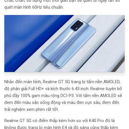
Chắc chắn, sử dụng một thời gian bạn sẽ quên đi ngay tần số
quét màn hình 60Hz tiêu chuẩn.
Nhắc đến màn hình, Realme GT 5G trang bị tấm nền AMOLED,
độ phân giải Full HD+ và kích thước 6.43 inch. Realme tuyên bố
phủ đầy 100% gam màu rộng DCI-P3. Với tấm nền AMOLED sẽ
đem đến màu sắc sống động và màu đen cực sâu, đem đến
trải nghiệm xem phim rất tốt.
Realme GT 5G có điểm thấp kém hơn so với K40 Pro đó là
không được trang bị màn hình E4 và độ sáng cũng thấp kém