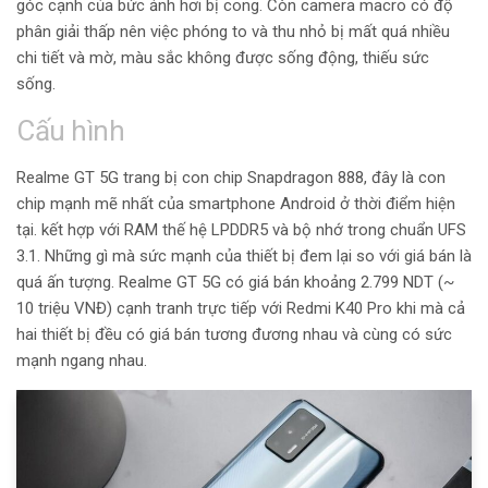
góc cạnh của bức ảnh hơi bị cong. Còn camera macro có độ
phân giải thấp nên việc phóng to và thu nhỏ bị mất quá nhiều
chi tiết và mờ, màu sắc không được sống động, thiếu sức
sống.
Cấu hình
Realme GT 5G trang bị con chip Snapdragon 888, đây là con
chip mạnh mẽ nhất của smartphone Android ở thời điểm hiện
tại. kết hợp với
RAM thế hệ LPDDR5 và bộ nhớ trong chuẩn UFS
3.1. Những gì mà sức mạnh của thiết bị đem lại so với giá bán là
quá ấn tượng. Realme GT 5G có giá bán khoảng 2.799 NDT (~
10 triệu VNĐ) cạnh tranh trực tiếp với Redmi K40 Pro khi mà cả
hai thiết bị đều có giá bán tương đương nhau và cùng có sức
mạnh ngang nhau.