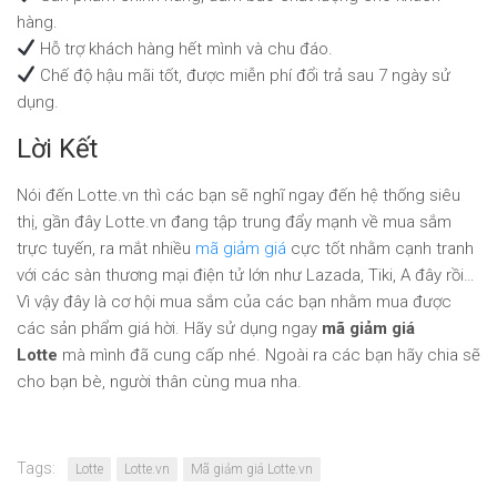
hàng.
Hỗ trợ khách hàng hết mình và chu đáo.
Chế độ hậu mãi tốt, được miễn phí đổi trả sau 7 ngày sử
dụng.
Lời Kết
Nói đến Lotte.vn thì các bạn sẽ nghĩ ngay đến hệ thống siêu
thị, gần đây Lotte.vn đang tập trung đẩy mạnh về mua sắm
trực tuyến, ra mắt nhiều
mã giảm giá
cực tốt nhằm cạnh tranh
với các sàn thương mại điện tử lớn như Lazada, Tiki, A đây rồi…
Vì vậy đây là cơ hội mua sắm của các bạn nhằm mua được
các sản phẩm giá hời. Hãy sử dụng ngay
mã giảm giá
Lotte
mà mình đã cung cấp nhé. Ngoài ra các bạn hãy chia sẽ
cho bạn bè, người thân cùng mua nha.
Tags:
Lotte
Lotte.vn
Mã giảm giá Lotte.vn