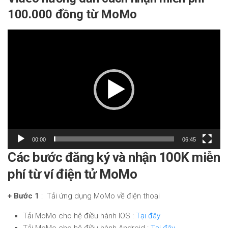
100.000 đồng từ MoMo
Trình
chơi
Video
00:00
06:45
Các bước đăng ký và nhận 100K miễn
phí từ ví điện tử MoMo
+ Bước 1
: Tải ứng dụng MoMo về điện thoại
Tải MoMo cho hệ điều hành IOS :
Tại đây