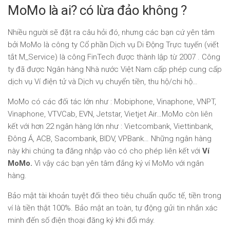
MoMo là ai? có lừa đảo không ?
Nhiều người sẽ đặt ra câu hỏi đó, nhưng các bạn cứ yên tâm
bởi MoMo là công ty Cổ phần Dịch vụ Di Động Trực tuyến (viết
tắt M_Service) là công FinTech được thành lập từ 2007 . Công
ty đã được Ngân hàng Nhà nước Việt Nam cấp phép cung cấp
dịch vụ Ví điện tử và Dịch vụ chuyển tiền, thu hộ/chi hộ…
MoMo có các đối tác lớn như : Mobiphone, Vinaphone, VNPT,
Vinaphone, VTVCab, EVN, Jetstar, Vietjet Air…MoMo còn liên
kết với hơn 22 ngân hàng lớn như : Vietcombank, Viettinbank,
Đông Á, ACB, Sacombank, BIDV, VPBank… Những ngân hàng
này khi chúng ta đăng nhập vào có cho phép liên kết với
Ví
MoMo.
Vì vậy các bạn yên tâm đắng ký ví MoMo với ngân
hàng.
Bảo mật tài khoản tuyệt đối theo tiêu chuẩn quốc tế, tiền trong
ví là tiền thật 100%. Bảo mật an toàn, tự động gửi tin nhắn xác
minh đến số điện thoại đăng ký khi đổi máy.