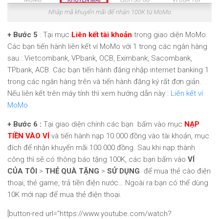
Nhập mã khuyến mãi để nhận 100K từ MoMo
+ Bước 5
: Tại mục
Liên kết tài khoản
trong giao diện MoMo.
Các bạn tiến hành liên kết ví MoMo với 1 trong các ngân hàng
sau : Vietcombank, VPbank, OCB, Eximbank, Sacombank,
TPbank, ACB. Các bạn tiến hành đăng nhập internet banking 1
trong các ngân hàng trên và tiến hành đăng ký rất đơn giản.
Nếu liên kết trên máy tính thì xem hướng dẫn này :
Liên kết ví
MoMo
+ Bước 6 :
Tại giao diện chính các bạn bấm vào mục
NẠP
TIỀN VÀO VÍ
và tiến hành nạp 10.000 đồng vào tài khoản, mục
đích để nhận khuyến mãi 100.000 đồng. Sau khi nạp thành
công thì sẽ có thông báo tặng 100K, các bạn bấm vào
VÍ
CỦA TÔI
>
THẺ QUÀ TẶNG
>
SỬ DỤNG
để mua thẻ cào điện
thoại, thẻ game, trả tiền điện nước… Ngoài ra bạn có thể dùng
10K mới nạp để mua thẻ điện thoại.
[button-red url=”https://www.youtube.com/watch?