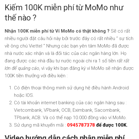
Kiếm 100K miễn phí từ MoMo như
thế nào ?
Nhận 100K miễn phí từ Ví MoMo có thật không ?
Sẽ có rất
nhiều người đặt câu hỏi này bởi trước đây có rất nhiều ” sự tích
về ông chú Viettel ” Nhưng các bạn yên tâm MoMo đã được
nhà nước xác nhận và là đối tác của các ngân hàng lớn. Họ
đang được các nhà đầu tư nước ngoài chi ra 1 số tiền
rất rất
lớn để quảng cáo
, vì vậy khi bạn đăng ký ví MoMo sẽ nhận được
100K tiền thưởng với điều kiện :
Có điện thoại thông minh sử dụng hệ điều hành Android
hoặc IOS.
Có tài khoản internet banking của các ngân hàng sau :
Vietcombank, VPbank, OCB, Eximbank, Sacombank,
TPbank, ACB. Và có thể nạp 10.000 đồng vào ví MoMo.
Sử dụng mã khuyến mãi :
0945787378
để được 100K.
Video hướng dẫn cách nhận miễn phí