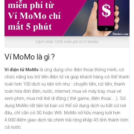
Cách nhận 100K miễn phí từ Ví MoMo
Ví MoMo là gì ?
Ví điện tử MoMo
là ứng dụng cho điện thoại thông minh, có
chức năng lưu trữ tiền điện tử và giúp khách hàng có thể thanh
toán hơn 100 dịch vụ tiện ích như : chuyển tiền, rút tiền, thanh
toán hóa đơn điện, nước, internet, mua vé máy bay, mua vé
xem phim, mua mã thẻ di động ( thẻ game, điện thoại…. ). Sử
dụng MoMo rất tiện lợi bạn có thể sử dụng dịch vụ bất cứ nơi
đâu, chỉ cần có 3G hoặc Wifi. MoMo sở hữu mạng lưới hơn
4.000 điểm giao dịch tài chính trải rộng khắp 45 tỉnh thành trên
cả nước