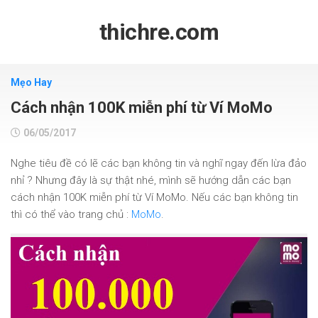
Skip
to
thichre.com
content
Mẹo Hay
Cách nhận 100K miễn phí từ Ví MoMo
06/05/2017
Nghe tiêu đề có lẽ các bạn không tin và nghĩ ngay đến lừa đảo
nhỉ ? Nhưng đây là sự thật nhé, mình sẽ hướng dẫn các bạn
cách nhận 100K miễn phí từ Ví MoMo. Nếu các bạn không tin
thì có thể vào trang chủ :
MoMo
.