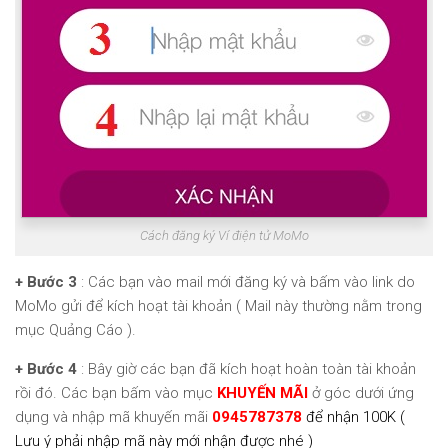
Cách đăng ký Ví điện tử MoMo
+ Bước 3
: Các bạn vào mail mới đăng ký và bấm vào link do
MoMo gửi để kích hoạt tài khoản ( Mail này thường nằm trong
mục Quảng Cáo ).
+ Bước 4
: Bây giờ các bạn đã kích hoạt hoàn toàn tài khoản
rồi đó. Các bạn bấm vào mục
KHUYẾN MÃI
ở góc dưới ứng
dụng và nhập mã khuyến mãi
0945787378
để nhận 100K (
Lưu ý phải nhập mã này mới nhận được nhé )