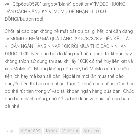
v=HQ6p6oaQ598″ target=”blank” position=””]VIDEO HƯỚNG
DẪN CÁCH ĐĂNG KÝ VÍ MOMO ĐỂ NHẬN 100.000
ĐỒNG[/button-red]
Chốt lại các bạn không hề mất bất cứ cái gì hết, chỉ cần đăng
ký MOMO > NHẬP MÃ QUÀ TẶNG 0945787378 > LIÊN KẾT TÀI
KHOẢN NGÂN HÀNG > NẠP 1OK RỒI MUA THẺ CÀO > NHẬN
ĐƯỢC 100K. Nếu các bạn lo lắng mất tiền trong tài khoản hay
không thích sử dụng thì sau khi lấy 100K có thể hủy liên kết và
xóa MoMo đi. Nhưng không nên nhé, bởi MoMo có rất nhiều
tiện ích hay mà bạn sẽ cần. Ngoài ra mỗi lần mua thẻ cào,
chuyển tiền thì bạn còn nhận được 1 khoản hoa hồng. Các bạn
có thể rút tiền trong ví vào tài khoản ngân hàng của bạn. Chúc
các bạn thành công, nhớ để lại bình luận và chia sẻ cho bạn
bè nhé.
Tags:
Kiếm 100K
MoMo
Ví điện tử
Ví momo