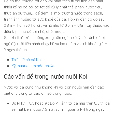
Để có môi trường tốt cho koi phát triển trước tiên cần phải
thiểu kế hồ có bộ lọc tốt để xử lý chất thải phân, nước tiểu,
thức ăn dư thừa,… để đem lại môi trường nước trong sạch,
tránh ảnh hưởng tới sức khoẻ của cá. Hồ xây cần có độ sâu
0,8m – 1,6m với hồ lớn, và hồ nhỏ từ 0,5m – 0,8m tuỳ thuộc vào
điều kiện như có trẻ nhỏ, chó mèo,…
Sau khi thiết kế thi công xong nên ngâm xử lý hồ tránh cá bị
ngộ độc, rồi tiến hành chạy hồ và lọc châm vi sinh khoảng 1 –
3 ngày thả cá.
Thiết kế hồ cá Koi
Kỹ thuật chăm sóc cá Koi
Các vấn để trong nước nuôi Koi
Nước với cá cũng như không khí với con người nên cần đặc
biệt chú trọng tới các chỉ số trong nước:
Độ PH:7 – 8,5 hoặc 9
:
Độ PH ảnh tới cá như trên 8.5 thì cá
sẽ mất beni, dưới 7.5 mất sumi, ngoài ra PH trong ngày