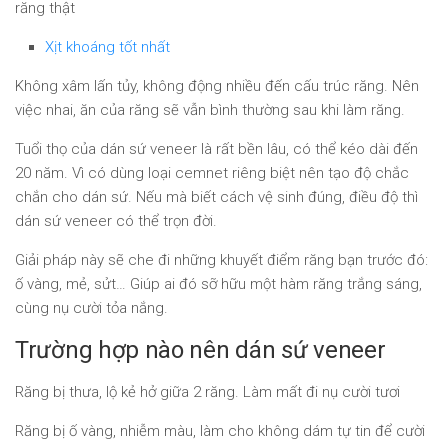
răng thật
Xịt khoáng tốt nhất
Không xâm lấn tủy, không động nhiều đến cấu trúc răng. Nên
việc nhai, ăn của răng sẽ vẫn bình thường sau khi làm răng.
Tuổi thọ của dán sứ veneer là rất bền lâu, có thể kéo dài đến
20 năm. Vì có dùng loại cemnet riêng biệt nên tạo độ chắc
chắn cho dán sứ. Nếu mà biết cách vệ sinh đúng, điều độ thì
dán sứ veneer có thể trọn đời.
Giải pháp này sẽ che đi những khuyết điểm răng bạn trước đó:
ố vàng, mẻ, sửt… Giúp ai đó sỡ hữu một hàm răng trắng sáng,
cùng nụ cười tỏa nắng.
Trường hợp nào nên dán sứ veneer
Răng bị thưa, lộ kẻ hở giữa 2 răng. Làm mất đi nụ cười tươi
Răng bị ố vàng, nhiễm màu, làm cho không dám tự tin để cười