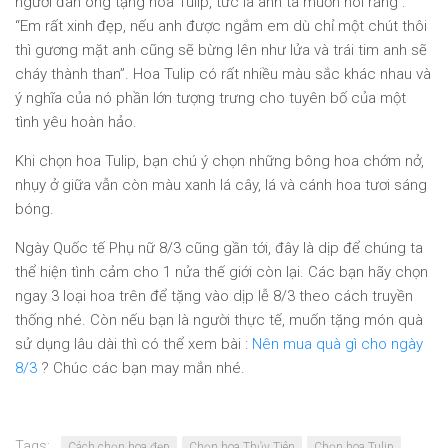
người đàn ông tặng hoa Tulip, tức là anh ta muốn nói rằng :
“Em rất xinh đẹp, nếu anh được ngắm em dù chỉ một chút thôi
thì gương mặt anh cũng sẽ bừng lên như lửa và trái tim anh sẽ
cháy thành than”. Hoa Tulip có rất nhiều màu sắc khác nhau và
ý nghĩa của nó phần lớn tượng trưng cho tuyên bố của một
tình yêu hoàn hảo.
Khi chọn hoa Tulip, bạn chú ý chọn những bông hoa chớm nở,
nhụy ở giữa vẫn còn màu xanh lá cây, lá và cánh hoa tươi sáng
bóng.
Ngày Quốc tế Phụ nữ 8/3 cũng gần tới, đây là dịp để chúng ta
thể hiện tình cảm cho 1 nửa thế giới còn lại. Các bạn hãy chọn
ngay 3 loại hoa trên để tặng vào dịp lễ 8/3 theo cách truyền
thống nhé. Còn nếu bạn là người thực tế, muốn tặng món quà
sử dụng lâu dài thì có thể xem bài :
Nên mua quà gì cho ngày
8/3
? Chúc các bạn may mắn nhé.
Tags:
Cách chọn hoa đẹp
Chọn hoa Thủy Tiên
Chọn hoa Tulip