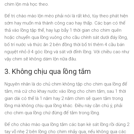
chim lộn mà học theo.
Để trị chào mào lộn mèo phải nói là rất khó, tùy theo phát hiện
sớm hay muốn mà thành công cao hay thấp. Các bạn có thể
thả vào lồng tập thể, hay lụp bẫy 1 thời gian cho chim quên
hoặc chuyển qua lồng vuông cho cầu chính sát dưới đáy lồng,
bố trí nước và thức ăn 2 bên đồng thời bố trí thêm 4 cầu bán
nguyệt nhỏ ở 4 góc lồng và sát với đỉnh lồng. Với chiều cao như
vậy chim sẽ không dám lộn nữa đâu.
3. Không chịu qua lồng tắm
Nguyên nhân là do chủ chim không tập cho chim qua lồng để
tắm, mà cứ cho khay nước vào lồng cho chim tắm, sau 1 thời
gian dài có thể là 1 năm hay 2 năm chim sẽ quen tắm trong
lồng mà không chịu qua lồng khác. Điều này cần chú ý, phải
cho chim qua lồng chứ đừng để tắm trong lồng.
Để cho chào mào qua lồng tắm các bạn kè sát lồng rồi dùng 2
tay vỗ nhẹ 2 bên lồng cho chim nhảy qua, nếu không qua các