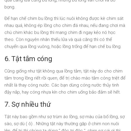
bọng.
Để hạn chế chim bu lồng thì lúc nuôi không được kè chim sát
nhau quá, không ép lồng cho chim đá nhau, nếu đang chơi mà
chú chim khác bu lồng thì mang chim đi ngay kẻo nó học
theo. Còn nguyên nhân thiếu lửa và quá căng thì có thể
chuyển qua lồng vuông, hoặc lồng trống để hạn chế bu lồng.
6. Tật tắm cóng
Cũng giống như tật không qua lồng tắm, tật này do cho chim
tắm trong lồng riết rồi quen, để trị chào mào tắm cóng triệt để
nhất là thay cóng nước. Các bạn dùng cóng nước thủy tinh
đậy nắp, hay cóng nhựa kín cho chim uống bảo đảm sẽ hết.
7. Sợ nhiều thứ
Tật này bao gồm như sợ trùm áo lồng, sợ màu của bố lồng, sợ
sào, sợ dù ( ô) . Những tật này thường gặp ở chim non nuôi
lên, để trị thì chúng ta dùng ” độc trị độc “, chim sợ cái gì thì