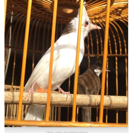
Chào mào má trắng bông