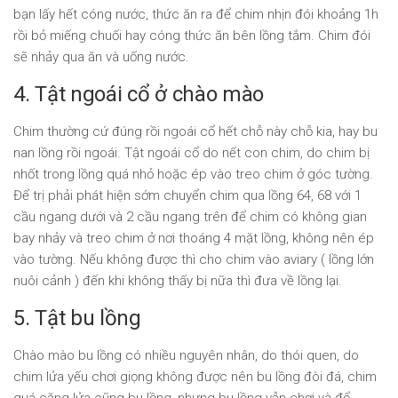
bạn lấy hết cóng nước, thức ăn ra để chim nhịn đói khoảng 1h
rồi bỏ miếng chuối hay cóng thức ăn bên lồng tắm. Chim đói
sẽ nhảy qua ăn và uống nước.
4. Tật ngoái cổ ở chào mào
Chim thường cứ đúng rồi ngoái cổ hết chỗ này chỗ kia, hay bu
nan lồng rồi ngoái. Tật ngoái cổ do nết con chim, do chim bị
nhốt trong lồng quá nhỏ hoặc ép vào treo chim ở góc tường.
Để trị phải phát hiện sớm chuyển chim qua lồng 64, 68 với 1
cầu ngang dưới và 2 cầu ngang trên để chim có không gian
bay nhảy và treo chim ở nơi thoáng 4 mặt lồng, không nên ép
vào tường. Nếu không được thì cho chim vào aviary ( lồng lớn
nuôi cảnh ) đến khi không thấy bị nữa thì đưa về lồng lại.
5. Tật bu lồng
Chào mào bu lồng có nhiều nguyên nhân, do thói quen, do
chim lửa yếu chơi giọng không được nên bu lồng đòi đá, chim
quá căng lửa cũng bu lồng, nhưng bu lồng vẫn chơi và đổ