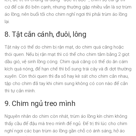
cứ để cái đó bên cạnh, nhưng thường gặp nhiều vẫn là sợ trùm
áo lồng, nên buổi tối cho chim nghỉ ngơi thì phải trùm áo lồng
lại.
8. Tật cắn cánh, đuôi, lông
Tật này có thể do chim bị rận mạt, do chim quá căng hoặc
thói quen. Nếu bị rận mạt thì có thể cho chim tắm bằng 2 giọt
dầu gió, vệ sinh lồng cóng. Chim quá căng có thể do ăn cám
kích quá nóng, để hạn chế thì bổ sung trái cây và đi dợt thường
xuyên. Còn thói quen thì đa số hay kè sát cho chim cắn nhau,
tập cho chim đã tay khi chim sung không có con nào để cắn
thì tự cắn mình.
9. Chim ngủ treo mình
Nguyên nhân do chim còn nhát, trùm áo lồng kín chim không
thấy cầu để đậu mà treo mình để ngủ. Để trị thì lúc cho chim
nghỉ ngơi các bạn trùm áo lồng gần chỗ có ánh sáng, hở áo