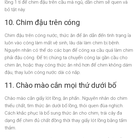
lồng 1 tí để chim đậu trên cầu mà ngủ, dần chim sẽ quen và
bỏ tật này.
10. Chim đậu trên cóng
Chim đậu trên cóng nước, thức ăn để ăn dẫn đến tình trạng ỉa
luôn vào cóng làm mất vệ sinh, lâu dài làm chim bị bệnh.
Nguyên nhân có thể do các bạn để cóng xa cầu quá làm chim
phải đậu cóng. Để trị chúng ta chuyển cóng lại gần cầu cho
chim ăn, hoặc thay cóng thức ăn nhỏ hơn để chim không dám
đậu, thay luôn cóng nước dài có nắp.
11. Chào mào cắn mọi thứ dưới bố
Chào mào cắn giấy lót lồng, ăn phấn…Nguyên nhân do chim
thiếu chất, tìm thức ăn dưới bố lồng, thói quen đùa nghịch.
Cách khắc phục là bổ sung thức ăn cho chim, trái cây đa
dạng để chim đủ chất đồng thời thay giấy lót lồng bằng tấm
thảm.