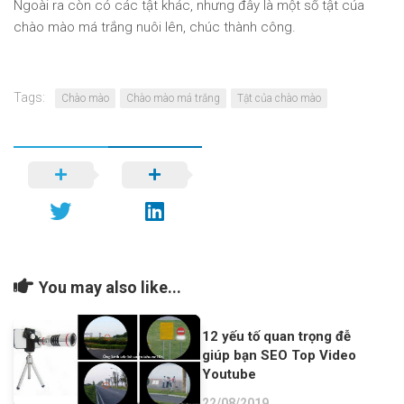
Ngoài ra còn có các tật khác, nhưng đây là một số tật của
chào mào má trắng nuôi lên, chúc thành công.
Tags:
Chào mào
Chào mào má trắng
Tật của chào mào
You may also like...
12 yếu tố quan trọng đễ
giúp bạn SEO Top Video
Youtube
22/08/2019