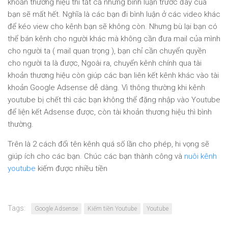
khoản thương hiệu thì tất cả những bình luận trước đây của
bạn sẽ mất hết. Nghĩa là các bạn đi bình luận ở các video khác
để kéo view cho kênh bạn sẽ không còn. Nhưng bù lại bạn có
thể bán kênh cho người khác mà không cần đưa mail của mình
cho người ta ( mail quan trọng ), bạn chỉ cần chuyển quyền
cho người ta là được, Ngoài ra, chuyển kênh chính qua tài
khoản thương hiệu còn giúp các bạn liên kết kênh khác vào tài
khoản Google Adsense dễ dàng. Vì thông thường khi kênh
youtube bị chết thì các bạn không thể đặng nhập vào Youtube
để liện kết Adsense được, còn tài khoản thương hiệu thì bình
thường.
Trên là 2 cách đổi tên kênh quá số lần cho phép, hi vọng sẽ
giúp ích cho các bạn. Chúc các bạn thành công và
nuôi kênh
youtube
kiếm được nhiều tiền
Tags:
Google Adsense
Kiếm tiền Youtube
Youtube