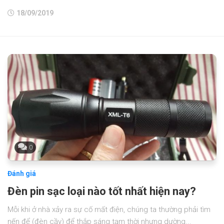
18/09/2019
0
Đánh giá
Đèn pin sạc loại nào tốt nhất hiện nay?
Mỗi khi ở nhà xảy ra sự cố mất điện, chúng ta thường phải tìm
nến để (đèn cầy) để thắp sáng tạm thời nhưng dường...