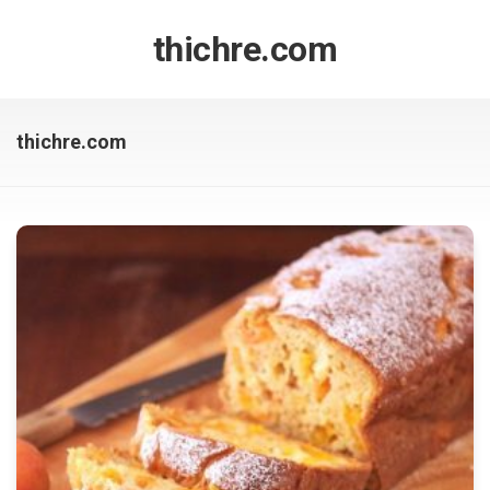
Skip
to
thichre.com
content
thichre.com