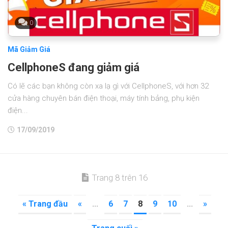
0
Mã Giảm Giá
CellphoneS đang giảm giá
Có lẽ các bạn không còn xa lạ gì với CellphoneS, với hơn 32
cửa hàng chuyên bán điện thoại, máy tính bảng, phụ kiện
điện...
17/09/2019
Trang 8 trên 16
« Trang đầu
«
...
6
7
8
9
10
...
»