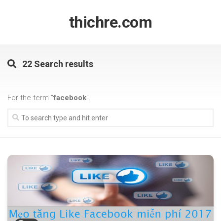
Skip
to
thichre.com
content
22 Search results
For the term "
facebook
".