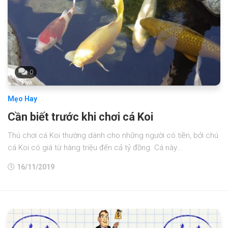
0
Mẹo Hay
Cần biết trước khi chơi cá Koi
Thú chơi cá Koi thường dành cho những người có tiền, bởi chú
cá Koi có giá từ hàng triệu đến cả tỷ đồng. Cá này...
16/11/2019