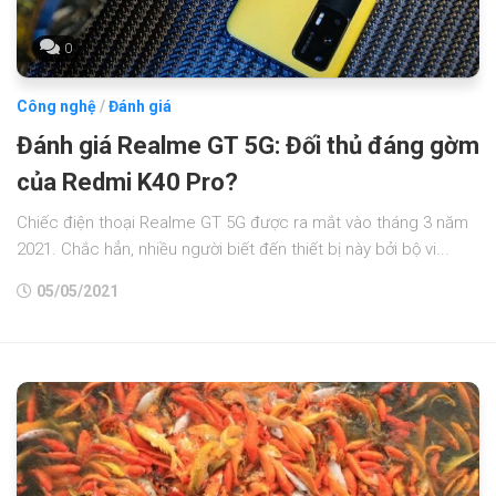
0
Công nghệ
/
Đánh giá
Đánh giá Realme GT 5G: Đối thủ đáng gờm
của Redmi K40 Pro?
Chiếc điện thoại Realme GT 5G được ra mắt vào tháng 3 năm
2021. Chắc hẳn, nhiều người biết đến thiết bị này bởi bộ vi...
05/05/2021