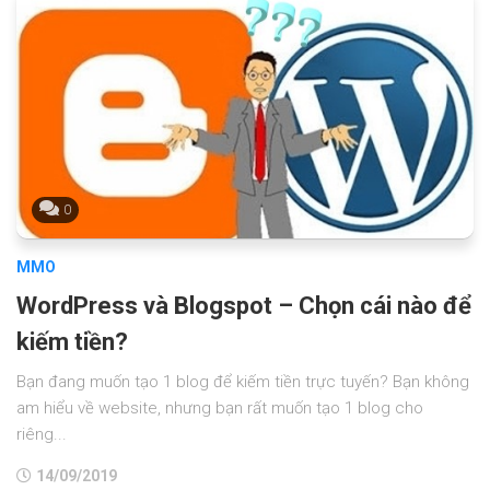
0
MMO
WordPress và Blogspot – Chọn cái nào để
kiếm tiền?
Bạn đang muốn tạo 1 blog để kiếm tiền trực tuyến? Bạn không
am hiểu về website, nhưng bạn rất muốn tạo 1 blog cho
riêng...
14/09/2019