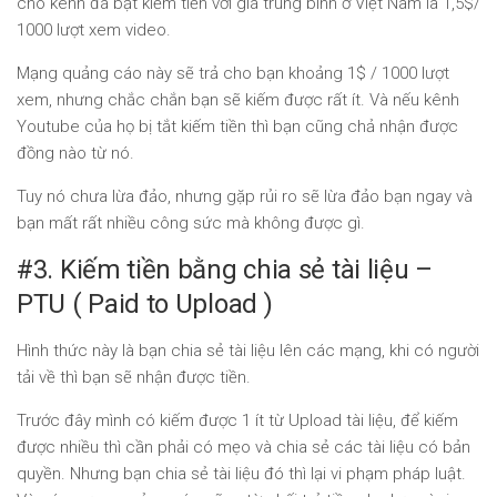
cho kênh đã bật kiếm tiền với giá trung bình ở Việt Nam là 1,5$/
1000 lượt xem video.
Mạng quảng cáo này sẽ trả cho bạn khoảng 1$ / 1000 lượt
xem, nhưng chắc chắn bạn sẽ kiếm được rất ít. Và nếu kênh
Youtube của họ bị tắt kiếm tiền thì bạn cũng chả nhận được
đồng nào từ nó.
Tuy nó chưa lừa đảo, nhưng gặp rủi ro sẽ lừa đảo bạn ngay và
bạn mất rất nhiều công sức mà không được gì.
#3. Kiếm tiền bằng chia sẻ tài liệu –
PTU ( Paid to Upload )
Hình thức này là bạn chia sẻ tài liệu lên các mạng, khi có người
tải về thì bạn sẽ nhận được tiền.
Trước đây mình có kiếm được 1 ít từ Upload tài liệu, để kiếm
được nhiều thì cần phải có mẹo và chia sẻ các tài liệu có bản
quyền. Nhưng bạn chia sẻ tài liệu đó thì lại vi phạm pháp luật.