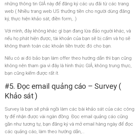
những thông tin GIẢ này để đăng ký các ưu đãi từ các trang
web ( Nhiều trang web US thưởng tiền cho người dùng đăng
ký, thực hiện khảo sát, điền form,..)
Với mình, đây không khác gì bạn đang lừa đảo người khác, và
nếu họ phát hiện được, tài khoản của bạn sẽ bị cấm và họ sẽ
không thanh toán các khoản tiền trước đó cho bạn.
Nếu có ai đó bảo bạn làm offer theo hướng dẫn thì bạn cũng
không nên tham gia vì đây là hình thức GIẢ, không trung thực,
bạn cũng kiếm được rất ít.
#5. Đọc email quảng cáo – Survey (
Khảo sát )
Survey là bạn sẽ phải ngồi làm các bài khảo sát của các công
ty để nhận được vài ngàn đồng. Đọc email quảng cáo cũng
gần như tương tự, bạn đăng ký và mở email hàng ngày để đọc
các quảng cáo, làm theo hướng dẫn,…