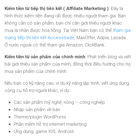
Kiếm tiền từ tiếp thị liên kết ( Affiliate Marketing )
: Đây là
hình thức kiếm tiền đang rất được nhiều người tham gia. Bạn
không cần có sản phẩm, bạn chỉ cần giới thiệu người khác
mua là nhận được hoa hồng. Tại Việt Nam bạn có thể
tham gia
mạng tiếp thị liên kết Accesstrade
, MasOffer, Adpia, Lazada…
Ở nước ngoài có thể tham gia Amazon, ClickBank…
Kiếm tiền từ sản phẩm của chính mình
: Phát triển blog và viết
bài giới thiệu sản phẩm của mình, đồng thời điều hướng cho họ
mua sản phẩm của chính mình.
Nếu bạn có kỹ năng cao, ví dụ kỹ năng lập trình, viết ứng dụng,
công cụ hỗ trợ người khác, ví dụ :
Các sản phẩm mỹ nghệ, nông – công nghiệp
Nhập sản phẩm về bán
Theme/plugin WordPress
Phần mềm hỗ trợ internet marketing
Ứng dụng, game IOS, Android