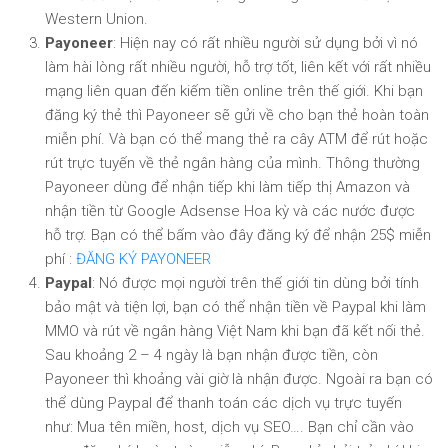
Western Union.
Payoneer
: Hiện nay có rất nhiều người sử dụng bởi vì nó
làm hài lòng rất nhiều người, hỗ trợ tốt, liên kết với rất nhiều
mạng liên quan đến kiếm tiền online trên thế giới. Khi bạn
đăng ký thẻ thì Payoneer sẽ gửi về cho bạn thẻ hoàn toàn
miễn phí. Và bạn có thể mang thẻ ra cây ATM để rút hoặc
rút trực tuyến về thẻ ngân hàng của mình. Thông thường
Payoneer dùng để nhận tiếp khi làm tiếp thị Amazon và
nhận tiền từ Google Adsense Hoa kỳ và các nước được
hỗ trợ. Bạn có thể bấm vào đây đăng ký để nhận 25$ miễn
phí :
ĐĂNG KÝ PAYONEER
Paypal
: Nó được mọi người trên thế giới tin dùng bởi tính
bảo mật và tiện lợi, bạn có thể nhận tiền về Paypal khi làm
MMO và rút về ngân hàng Việt Nam khi bạn đã kết nối thẻ.
Sau khoảng 2 – 4 ngày là bạn nhận được tiền, còn
Payoneer thì khoảng vài giờ là nhận được. Ngoài ra bạn có
thể dùng Paypal để thanh toán các dịch vụ trực tuyến
như: Mua tên miền, host, dịch vụ SEO…. Bạn chỉ cần vào