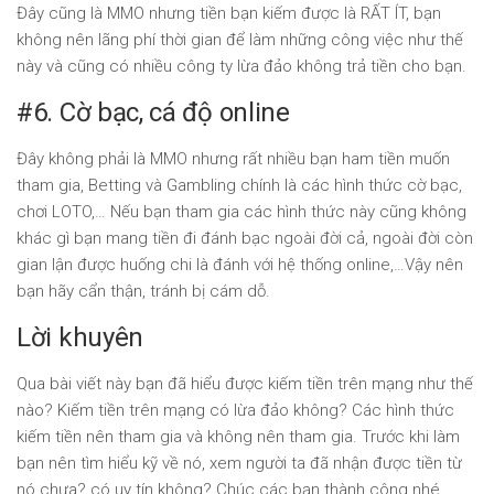
Đây cũng là MMO nhưng tiền bạn kiếm được là RẤT ÍT, bạn
không nên lãng phí thời gian để làm những công việc như thế
này và cũng có nhiều công ty lừa đảo không trả tiền cho bạn.
#6. Cờ bạc, cá độ online
Đây không phải là MMO nhưng rất nhiều bạn ham tiền muốn
tham gia, Betting và Gambling chính là các hình thức cờ bạc,
chơi LOTO,… Nếu bạn tham gia các hình thức này cũng không
khác gì bạn mang tiền đi đánh bạc ngoài đời cả, ngoài đời còn
gian lận được huống chi là đánh với hệ thống online,…Vậy nên
bạn hãy cẩn thận, tránh bị cám dỗ.
Lời khuyên
Qua bài viết này bạn đã hiểu được kiếm tiền trên mạng như thế
nào? Kiếm tiền trên mạng có lừa đảo không? Các hình thức
kiếm tiền nên tham gia và không nên tham gia. Trước khi làm
bạn nên tìm hiểu kỹ về nó, xem người ta đã nhận được tiền từ
nó chưa? có uy tín không? Chúc các bạn thành công nhé.