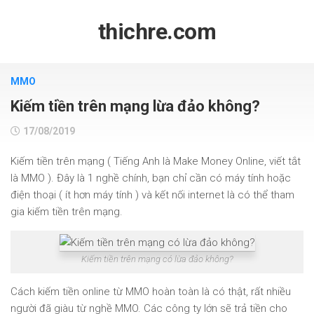
Skip
to
thichre.com
content
MMO
Kiếm tiền trên mạng lừa đảo không?
17/08/2019
Kiếm tiền trên mạng ( Tiếng Anh là Make Money Online, viết tắt
là MMO ). Đây là 1 nghề chính, bạn chỉ cần có máy tính hoặc
điện thoại ( ít hơn máy tính ) và kết nối internet là có thể tham
gia kiếm tiền trên mạng.
Kiếm tiền trên mạng có lừa đảo không?
Cách kiếm tiền online từ MMO hoàn toàn là có thật, rất nhiều
người đã giàu từ nghề MMO. Các công ty lớn sẽ trả tiền cho