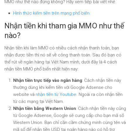
MMO như thế nào đúng không? Hãy xem tiếp bài viết nhé.
Hình thức kiếm tiền trên mạng phổ biến
Nhận tiền khi tham gia MMO như thế
nào?
Nhận tiền khi làm MMO có nhiều cách nhận thanh toán, bạn
nhận được tiền thì nó sẽ về công thanh toán. Sau đó bạn có
thể rút về ngân hàng tại Việt Nam mình, dưới đây là 4 cách
nhận tiền MMO phổ biến nhất hiện nay:
Nhận tiền trực tiếp vào ngân hàng
: Cách nhận tiền này
thường dùng khi kiếm tiền với Google Adsense cho
website và
nhận tiền từ Youtube
. Ngoài ra còn nhận tiền
từ các mạng tại Việt Nam.
Nhận tiền bằng Western Union
: Cách nhận tiền này cũng
từ Google Adsense, Google sẽ cung cấp cho bạn mã số
Western Union. Bạn chỉ cần cầm chứng minh cùng tên và
mã số để nhận tiền USD tại ngân hàng nào có hỗ trợ