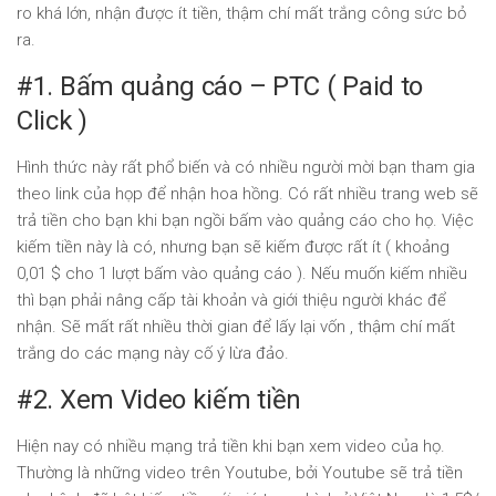
ro khá lớn, nhận được ít tiền, thậm chí mất trắng công sức bỏ
ra.
#1. Bấm quảng cáo – PTC ( Paid to
Click )
Hình thức này rất phổ biến và có nhiều người mời bạn tham gia
theo link của họp để nhận hoa hồng. Có rất nhiều trang web sẽ
trả tiền cho bạn khi bạn ngồi bấm vào quảng cáo cho họ. Việc
kiếm tiền này là có, nhưng bạn sẽ kiếm được rất ít ( khoảng
0,01 $ cho 1 lượt bấm vào quảng cáo ). Nếu muốn kiếm nhiều
thì bạn phải nâng cấp tài khoản và giới thiệu người khác để
nhận. Sẽ mất rất nhiều thời gian để lấy lại vốn , thậm chí mất
trắng do các mạng này cố ý lừa đảo.
#2. Xem Video kiếm tiền
Hiện nay có nhiều mạng trả tiền khi bạn xem video của họ.
Thường là những video trên Youtube, bởi Youtube sẽ trả tiền