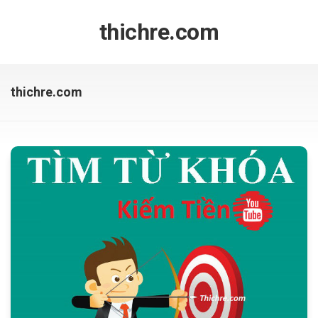
Skip
to
thichre.com
content
thichre.com