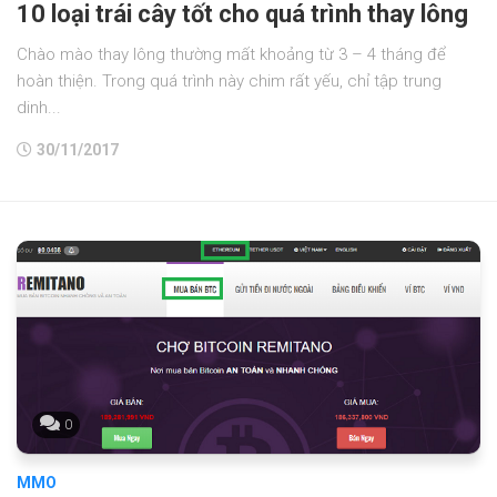
10 loại trái cây tốt cho quá trình thay lông
Chào mào thay lông thường mất khoảng từ 3 – 4 tháng để
hoàn thiện. Trong quá trình này chim rất yếu, chỉ tập trung
dinh...
30/11/2017
0
MMO