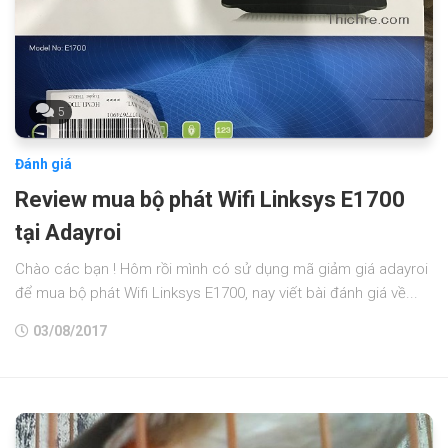
5
Đánh giá
Review mua bộ phát Wifi Linksys E1700
tại Adayroi
Chào các bạn ! Hôm rồi mình có sử dụng mã giảm giá adayroi
để mua bộ phát Wifi Linksys E1700, nay viết bài đánh giá về...
03/08/2017