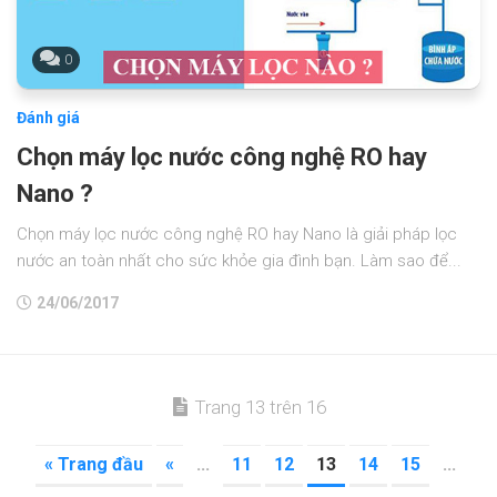
0
Đánh giá
Chọn máy lọc nước công nghệ RO hay
Nano ?
Chọn máy lọc nước công nghệ RO hay Nano là giải pháp lọc
nước an toàn nhất cho sức khỏe gia đình bạn. Làm sao để...
24/06/2017
Trang 13 trên 16
« Trang đầu
«
...
11
12
13
14
15
...