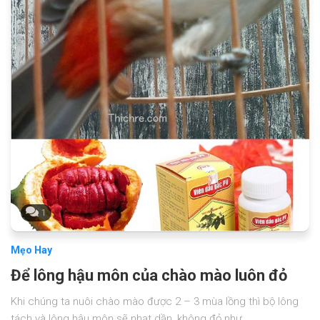
1
Mẹo Hay
Để lông hậu môn của chào mào luôn đỏ
Khi chúng ta nuôi chào mào được 2 – 3 mùa lồng thì bộ lông
tách và lông hậu môn sẽ nhạt dần, không đỏ như...