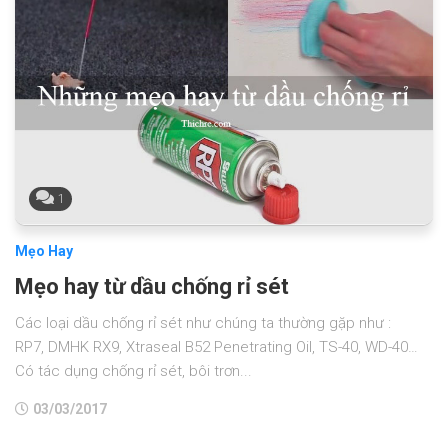
1
Mẹo Hay
Mẹo hay từ dầu chống rỉ sét
Các loại dầu chống rỉ sét như chúng ta thường gặp như :
RP7, DMHK RX9, Xtraseal B52 Penetrating Oil, TS-40, WD-40…
Có tác dụng chống rỉ sét, bôi trơn...
03/03/2017