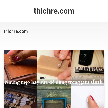
Skip
to
thichre.com
content
thichre.com