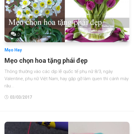
0
Mẹo Hay
Mẹo chọn hoa tặng phái đẹp
Thông thường vào các dịp lễ quốc tế phụ nữ 8/3, ngày
Valentine, phụ nữ Việt Nam, hay gặp gỡ làm quen thì cánh mày
râu...
03/03/2017