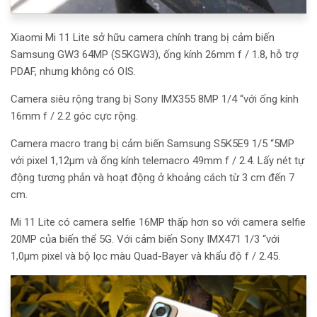
Xiaomi Mi 11 Lite
sở hữu camera chính trang bị cảm biến
Samsung GW3 64MP (S5KGW3), ống kính 26mm f / 1.8, hỗ trợ
PDAF, nhưng không có OIS.
Camera siêu rộng trang bị Sony IMX355 8MP 1/4 “với ống kính
16mm f / 2.2 góc cực rộng.
Camera macro trang bị cảm biến Samsung S5K5E9 1/5 “5MP
với pixel 1,12µm và ống kính telemacro 49mm f / 2.4. Lấy nét tự
động tương phản và hoạt động ở khoảng cách từ 3 cm đến 7
cm.
Mi 11 Lite có camera selfie 16MP thấp hơn so với camera selfie
20MP của biến thể 5G. Với cảm biến Sony IMX471 1/3 “với
1,0µm pixel và bộ lọc màu Quad-Bayer và khẩu độ f / 2.45.