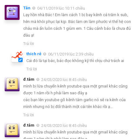
Tân
04/11/2019 lúc 10:11 chiều
Lạy hồn nhà Bác ! Em làm cách 1 bị bay kênh cả trăm k sub,
hên mà khôi phục lại kịp. Bác làm ơn làm phước vì thế hệ con
cháu mà ẩn luôn cách 1 giùm em. 1 Câu cảnh báo là chưa đủ
đâu ạ!
Trả lời
thích rẻ
06/11/2019 lúc 2:39 chiều
Cái đó là tại bác, bác đọc không kỹ thì chịu chứ trách ai
Trả lời
đ.tâm
24/03/2020 lúc 8:45 chiều
mình bị lừa chuyển kênh youtube qua một gmail khác cũng
được 1 năm rồi h phải làm sao đây ạ
các bạn lên youtube gõ kênh tâm garlic nó sẽ ra kênh của
mình nhưng nó bị đổi thành một cái tên khác rồi ạ…
Trả lời
đ.tâm
24/03/2020 lúc 8:45 chiều
mình bị lừa chuyển kênh youtube qua một gmail khác cũng
được 1 năm rồi h phải làm sao đây ạ