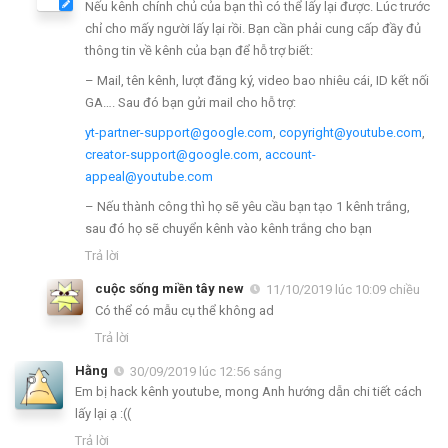
Nếu kênh chính chủ của bạn thì có thể lấy lại được. Lúc trước
chỉ cho mấy người lấy lại rồi. Bạn cần phải cung cấp đầy đủ
thông tin về kênh của bạn để hỗ trợ biết:
– Mail, tên kênh, lượt đăng ký, video bao nhiêu cái, ID kết nối
GA…. Sau đó bạn gửi mail cho hỗ trợ:
yt-partner-support@google.com
,
copyright@youtube.com
,
creator-support@google.com
,
account-
appeal@youtube.com
– Nếu thành công thì họ sẽ yêu cầu bạn tạo 1 kênh trắng,
sau đó họ sẽ chuyển kênh vào kênh trắng cho bạn
Trả lời
cuộc sống miền tây new
11/10/2019 lúc 10:09 chiều
Có thể có mẫu cụ thể không ad
Trả lời
Hằng
30/09/2019 lúc 12:56 sáng
Em bị hack kênh youtube, mong Anh hướng dẫn chi tiết cách
lấy lại ạ :((
Trả lời