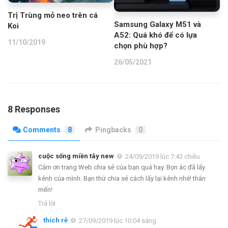
Trị Trùng mỏ neo trên cá
Samsung Galaxy M51 và
Koi
A52: Quá khó để có lựa
11/10/2019
chọn phù hợp?
26/05/2021
8 Responses
Comments
8
Pingbacks
0
cuộc sống miền tây new
24/09/2019 lúc 7:43 chiều
Cảm ơn trang Web chia sẻ của bạn quá hay. Bọn ác đã lấy
kênh của mình. Bạn thử chia sẻ cách lấy lại kênh nhé! thân
mến!
Trả lời
thích rẻ
27/09/2019 lúc 10:04 sáng