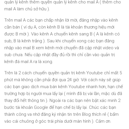
quản lý kênh thêm quyền quản lý kênh cho mail A ( thêm cho
mail A làm chủ sở hữu ).
Trên mail A các bạn chấp nhận lời mời, đăng nhập vào kênh
cần bán ( ví dụ A, còn kênh B là tài khoản thương hiệu mới
được B mời ). Vào kênh A chuyển kênh sang B ( A là kênh có
sub, B là kênh trắng ). Sau khi chuyển xong các bạn đăng
nhập vào mail B xem kênh mới chuyển đã cập nhật video và
sub chưa. Nếu cập nhật đầy đủ rồi thì chỉ cần vào quản trị
kênh đá mail A ra là xong.
Trên là 2 cách chuyển quyền quản trị kênh Youtube chỉ mất 5
phút mà không cần phải đợi qua 24 giờ. Với cách này sẽ giúp
các bạn giao dịch mua bán kênh Youtube nhanh hơn, hạn chế
trường hợp bị người mua lấy lại ( mình đã bị vài lần, mặc dù đã
thay đổi hết thông tin ). Ngoài ra các bạn nên bật xác minh 2
bước tài khoản Google để hạn chế bị lấy lại. Chúc các bạn
thành công va nhớ đăng ký nhận tin trên Blog thích rẻ ( bấm
vào cái chuông ở góc trái phía dưới màn hình ). Cảm ơn.